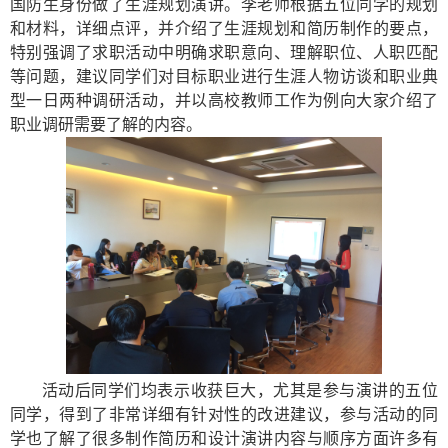
国防生身份
做了生涯规划演讲
。李老师根据五位
同学
的规划
和材料，
详细
点评
，
并介绍了生涯规划和简历制作
的
要点
，
特别强调
了求职活动
中
明确
求职意向、理解
职位
、人职匹配
等
问题，
建议
同学们对目标
职业进行
生涯
人物访谈和职业典
型一日两种调研
活动
，并以
高校教师工作为例
向
大家介绍了
职业调研需要了解的内容。
活动
后同学们均表示收获巨大，
尤其
是参与
演讲的五位
同学，得到了非常
详细有针对性的
改进建议，参与活动的同
学也了解了
很多
制作简历和设计演讲内容与顺序方面许多有