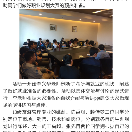
助同学们做好职业规划大赛的预热准备。
活动一开始李兴华老师剖析了考研与就业的现状，阐述
了做好就业准备的必要性。活动以集体交流与讨论的形式进
行，李老师根据大家准备的自我介绍与演讲
ppt
建议大家做现
场的演讲练习与点评。
13
级旅游管理专业的姚蔚、
陈禹润
、
赖佳梦
三位
同学分
别
定位于
市场
、
销售、技术
科研岗位
，分别就各自的生涯规
划
进行陈述，
大一的王禹超、张先冉两位同学则根据自己的