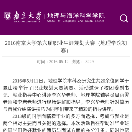
2016南京大学第六届职业生涯规划大赛（地理学院初
赛）
时间：2016-05-12
浏览：
3229
2016
年
5
月
11
日，地理学院本科及
研究生共
20
余位同学于
昆山楼举行了职业规划大赛初赛。活动邀请了校团委副书
记、就业指导中心讲师李兴华老师、地理学院辅导员周雨霁
老师和李岩老师进行现场讲解和指导，李兴华
老师
针对简历
与自我介绍演讲技巧为
同学们带来了精彩的指导讲座
。
2013
级的同学面临着毕业的多方面选择，考研与就业是
两个相对主要而且关键的选择。本次活动旨在帮助准毕业班
的
同学们做好就业的简历与面试方面的充分准备，同时也帮