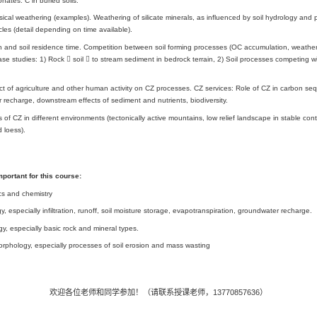
等。
授课内容
Topics:
What is the critical zone (CZ)? Structure/architecture of the CZ, fro
CZ, also discussing vegetation structure. Two or three examples a
CZ as a system. Summary of major flows of mass and energy. Conce
Hydrology of the CZ. Selected topics, focused on infiltration and 
examples from contrasting humid and semi-arid environments.
Carbon cycle in the CZ: 1. Organic carbon addition and decomposit
and formation of soil carbonates. Example of soil organic carb
organic matter and carbonates. C in buried soils.
Weathering in the CZ. Physical weathering (examples). Weathering 
and mobility of clay particles (detail depending on time available