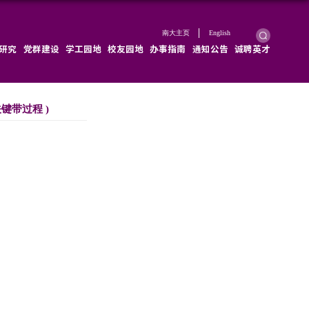
学院概况
学院新闻
师资队伍
教育教学
科学研究
sses of the Critical Zone ( 地球关键带过
发布时间：2018-07-04
浏览次数：
5826
百位名师邀约计划” 暑期课程
Critical Zone (
地球关键带过程
)