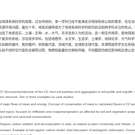
授课老师
：
Joseph A. Mason
教授（美国威斯康星大学地理系系
中方授课团队（含野外实习）
：鹿化煜教授、王晓勇副教授、
授课时间
：
2018
年
7
月
6
日至
30
日
授课对象
：本科生（以大三、大二为主，含基地班和大地学实
室内讲课地点
：仙
2 -102
课程简介
：
随着全球变化科学以及地球系统科学的发展，过去传统的
环、可持续发展等重要的资源环境问题。最近十年，地球关键
圈层相互作用的一个带，包括了地表岩石—土壤—生物—水—
分。地球关键带本身是一个复杂的系统，涉及很多学科，包括
度的，从元素分子尺度（比如碳的循环、氮的循环）到剖面尺
角了解地球关键带，综合认知不同时空尺度的关键带过程、物