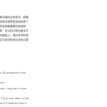
主任）
徐志伟副研究员
验班）
、单一学科已经不能满足对地球系统认知的需求，也无法解决诸如
带成为了地球系统科学的研究前沿和跨学科关注的热点。地球关键
大气，并涉及到人为的活动。这一相互作用带，是地球表层系统最
地理学、水文学、生态学、土壤学、地球化学、大气科学等；关注
度、流域尺度、区域和全球尺度。本课程指导学生在系统的角度上
质和能量的交换和传输、不同圈层的相互影响和反馈以及它们如何