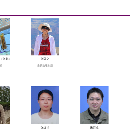
王先彦
赵成
副教授
韩志勇
李徐生