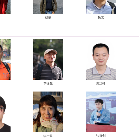
鹿化煜
周生路