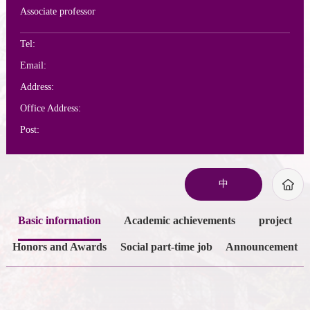
Associate professor
Tel:
Email:
Address:
Office Address:
Post:
中
Basic information
Academic achievements
project
Honors and Awards
Social part-time job
Announcement