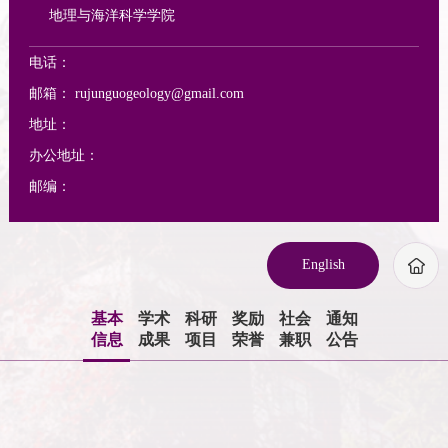
地理与海洋科学学院
电话：
邮箱：
rujunguogeology@gmail.com
地址：
办公地址：
邮编：
English
基本
学术
科研
奖励
社会
通知
信息
成果
项目
荣誉
兼职
公告