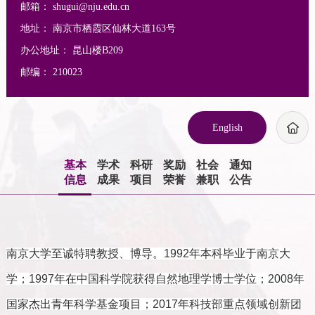
邮箱：
shugui@nju.edu.cn
地址：
南京市栖霞区仙林大道163号
办公地址：
昆山楼B209
邮编：
210023
English
基本
学术
科研
奖励
社会
通知
信息
成果
项目
荣誉
兼职
公告
南京大学至诚特聘教授、博导。1992
年本科毕业于南京大
学；1997
年在中国科学院获得自然地理学博士学位；2008年
国家杰出青年科学基金项目；
2017
年科技部重点领域创新团