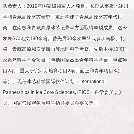
队负责人；2019年国家级领军人才项目
。长期从事极地冰川
学和青藏高原冰芯研究，重新构建了青藏高原冰芯年代框
架，在南极和青藏高原冰芯记录等方面取得丰硕成果。迄今
发表
SCI
论文
180
余篇
。曾先后
30
余次率队或参加南极、北
极、青藏高原和安第斯山等地区科学考察
。先后主持
10
项国
家自然科学基金项目（包括国家杰出青年科学基金、重点项
目
2
项、重大研究计划培育项目
2
项、面上和青年项目
3
项
等）。现任冰芯科学国际伙伴计划（
International
Partnerships in Ice Core Sciences, IPICS
）科学委员会委
员、国家气候观象台科学指导委员会委员等。