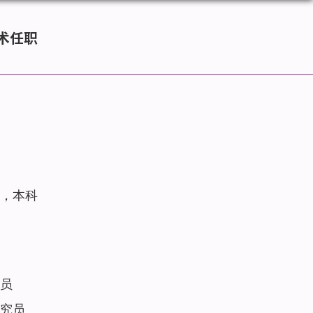
术任职
，本科
员
究员