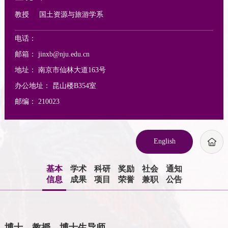
教授
国土资源与旅游学系
电话：
邮箱：
jinxb@nju.edu.cn
地址：
南京市仙林大道163号
办公地址：
昆山楼B354室
邮编：
210023
English
基本
学术
科研
奖励
社会
通知
信息
成果
项目
荣誉
兼职
公告
博士，教授，博士生导师。