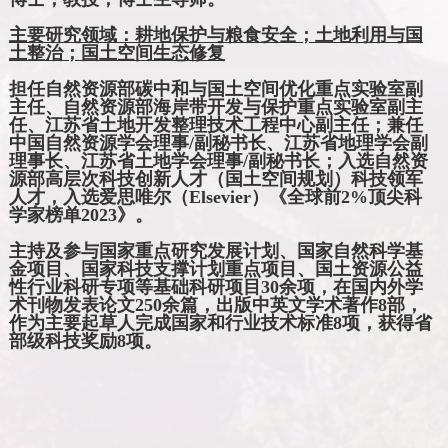
主要
研究领域：耕地保护与粮食安全；土地利用与国
土整治；国土空间生态修复
担任自然资源部碳中和与国土空间优化重点实验室副
主任、自然资源部海岸带开发与保护重点实验室副主
任、江苏省土地开发整理技术工程中心副主任；
兼任
中国自然资源学会理事
/
副秘书长、江苏省地理学会副
理事长、江苏省土地学会理事
/
副秘书长；入
选自然资
源部高层次科技创新人才（国土空间规划）科技领军
人才，
入选爱思唯尔（
Elsevier
）《全球前
2%
顶尖科
学家榜单
2023
》。
主持及参与国家重点研究发展计划、国家自然科学基
金项目、国家科技支撑计划重点项目、国土资源公益
性行业科研专项等基础科研项目
30
余项，在国内外学
术刊物发表论文
250
余篇，出版中英文学术著作
8
部，
作为主要起草人完成国家和行业技术标准
8
项，获得省
部级科技奖励
8
项。