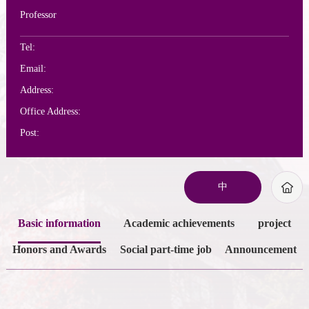
Professor
Tel:
Email:
Address:
Office Address:
Post:
中
Basic information
Academic achievements
project
Honors and Awards
Social part-time job
Announcement