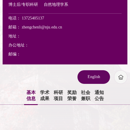
博士后/专职科研
自然地理学系
电话：
13725405137
邮箱：
zhengchenli@nju.edu.cn
地址：
办公地址：
邮编：
English
基本
学术
科研
奖励
社会
通知
信息
成果
项目
荣誉
兼职
公告