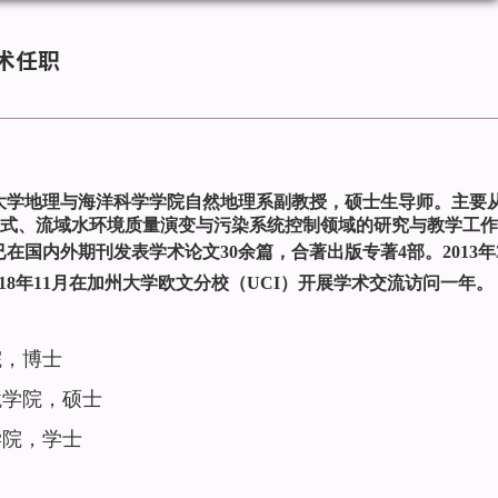
术任职
大学地理与海洋科学学院自然地理系副教授，硕士生导师。主要
式、流域水环境质量演变与污染系统控制领域的研究与教学工作
已在国内外期刊发表学术论文
30
余篇，合著出版专著
4
部。
2013
年
18
年
11
月在加州大学欧文分校（
UCI
）开展学术交流访问一年。
院，博士
境学院，硕士
学院，学士