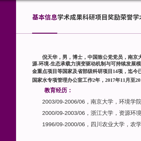
基本信息
学术成果
科研项目
奖励荣誉
学
倪天华，男，博士，中国致公党党员，南京
源-环境-生态承载力演变驱动机制
与可持续发展模
金重点项目等国家及省部级科研项目
14
项，迄今
国家水专项管理办公室工作
2
年，
2017
年
11
月至
20
教育经历：
2003/09-2006/06
，南京大学，环境学
2000/09-2003/06
，浙江大学，资源环
1996/09-2000/06
，四川农业大学，农