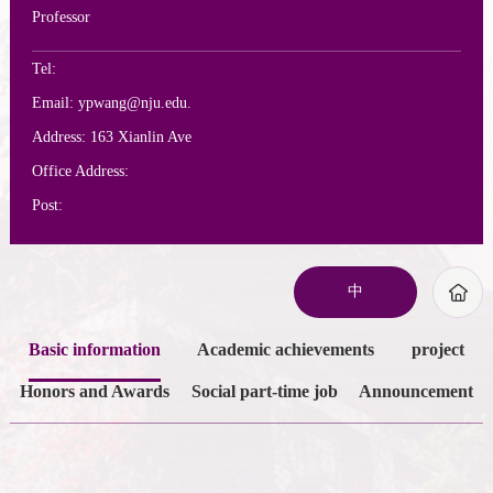
Professor
Tel:
Email:
ypwang@nju.edu.
Address:
163 Xianlin Ave
Office Address:
Post:
中
Basic information
Academic achievements
project
Honors and Awards
Social part-time job
Announcement