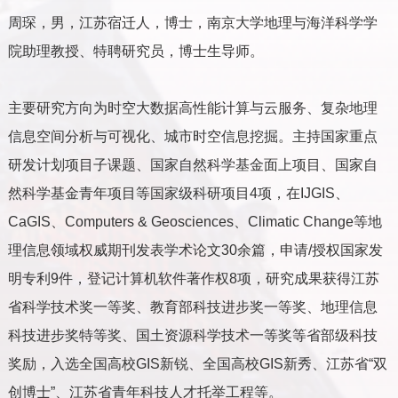
周琛，男，江苏宿迁人，博士，南京大学地理与海洋科学学
院助理教授、特聘研究员，博士生导师。
主要研究方向为时空大数据高性能计算与云服务、复杂地理
信息空间分析与可视化、城市时空信息挖掘。主持国家重点
研发计划项目子课题、国家自然科学基金面上项目、国家自
然科学基金青年项目等国家级科研项目
4
项，在
IJGIS
、
CaGIS
、
Computers & Geosciences
、
Climatic Change
等地
理信息领域权威期刊发表学术论文
30
余篇，申请
/
授权国家发
明专利
9
件，登记计算机软件著作权
8
项，研究成果获得江苏
省科学技术奖一等奖、教育部科技进步奖一等奖、地理信息
科技进步奖特等奖、国土资源科学技术一等奖等省部级科技
奖励，入选全国高校
GIS
新锐、全国高校
GIS
新秀、江苏省“双
创博士”、江苏省青年科技人才托举工程等。