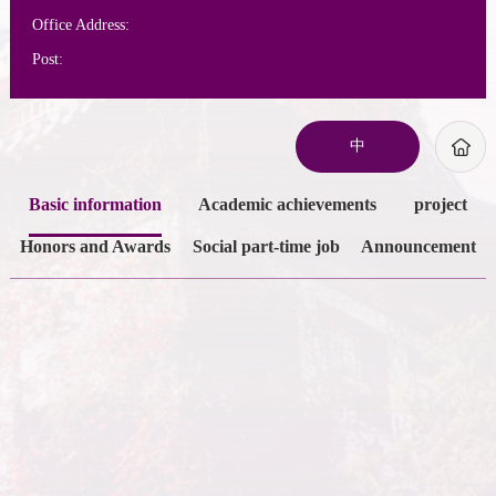
Office Address:
Post:
中
Basic information
Academic achievements
project
Honors and Awards
Social part-time job
Announcement