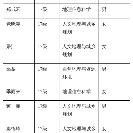
郑成宏
17
级
地理信息科学
男
党晓雯
17
级
人文地理与城乡
女
规划
屠洁
17
级
人文地理与城乡
女
规划
高鑫
17
级
自然地理与资源
男
环境
季雨来
17
级
地理信息科学
女
蒋一菲
17
级
人文地理与城乡
男
规划
廖锦峰
17
级
人文地理与城乡
女