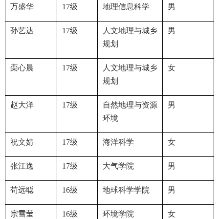
万盛华
17
级
地理信息科学
男
孙艺达
17
级
人文地理与城乡
男
规划
栾心晨
17
级
人文地理与城乡
女
规划
赵大洋
17
级
自然地理与资源
男
环境
祝文婧
17
级
海洋科学
女
张江逸
17
级
大气学院
男
苟远聪
16
级
地球科学学院
男
宗雪莹
16
级
环境学院
女