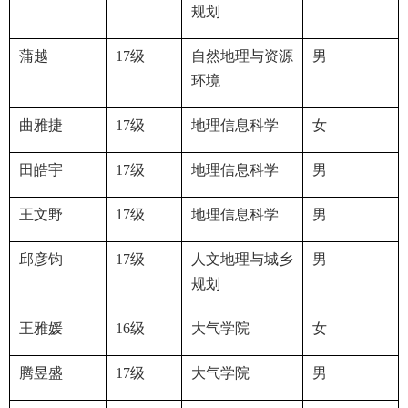
规划
蒲越
17
级
自然地理与资源
男
环境
曲雅捷
17
级
地理信息科学
女
田皓宇
17
级
地理信息科学
男
王文野
17
级
地理信息科学
男
邱彦钧
17
级
人文地理与城乡
男
规划
王雅媛
16
级
大气学院
女
腾昱盛
17
级
大气学院
男