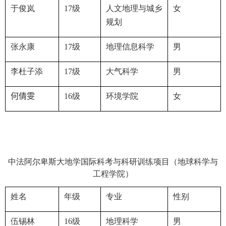
于俊岚
17
级
人文地理与城乡
女
规划
张永康
17
级
地理信息科学
男
李杜子添
17
级
大气科学
男
何倩雯
16
级
环境学院
女
中法阿尔卑斯大地学国际科考与科研训练项目（地球科学与
工程学院）
姓名
年级
专业
性别
伍锡林
16
级
地理科学
男