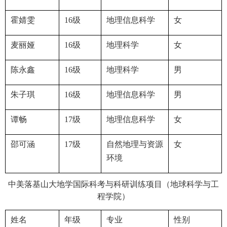
霍婧雯
16
级
地理信息科学
女
麦丽娅
16
级
地理科学
女
陈永鑫
16
级
地理科学
男
朱子琪
16
级
地理信息科学
男
谭畅
17
级
地理信息科学
女
邵可涵
17
级
自然地理与资源
女
环境
中美落基山大地学国际科考与科研训练项目（地球科学与工
程学院）
姓名
年级
专业
性别