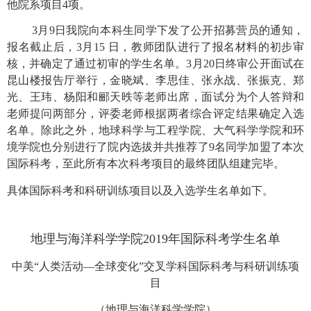
他院系项目
4
项。
3
月
9
日我院向本科生同学下发了公开招募营员的通知，
报名截止后，
3
月
15
日，教师团队进行了报名材料的初步审
核，并确定了通过初审的学生名单。
3
月
20
日终审公开面试在
昆山楼报告厅举行，金晓斌、李思佳、张永战、张振克、郑
光、王玮、杨阳和郦天昳等老师出席，面试分为个人答辩和
老师提问两部分，评委老师根据两者综合评定结果确定入选
名单。除此之外，地球科学与工程学院、大气科学学院和环
境学院也分别进行了院内选拔并共推荐了
9
名同学加盟了本次
国际科考，至此所有本次科考项目的最终团队组建完毕。
具体国际科考和科研训练项目以及入选学生名单如下。
地理与海洋科学学院
2019
年国际科考学生名单
中美“人类活动—全球变化”交叉学科国际科考与科研训练项
目
（地理与海洋科学学院）