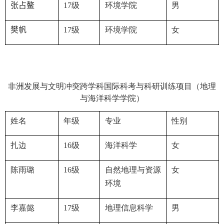
张占鳌
17
级
环境学院
男
樊帆
17
级
环境学院
女
非洲发展与文明冲突跨学科国际科考与科研训练项目（地理
与海洋科学学院）
姓名
年级
专业
性别
扎边
16
级
海洋科学
女
陈雨璐
16
级
自然地理与资源
女
环境
李嘉懿
17
级
地理信息科学
男