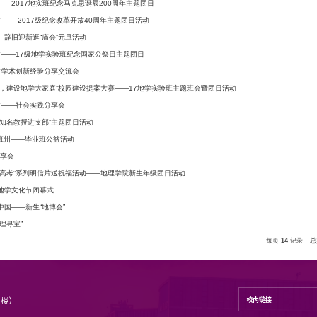
团建工作
[团日]遇见伟大的灵魂——2017地实班纪念马克思诞辰200周
[团日]“小物件，大变革”—— 2017级纪念改革开放40周年主题
[团日]我的家乡名片——辞旧迎新逛“庙会”元旦活动
[团日]“不能忘却的纪念”——17级地学实验班纪念国家公祭日主
[科创]“海阔地远究学术”学术创新经验分享交流会
[团日]“争做南大主人翁，建设地学大家庭”校园建设提案大赛—
[实践]“踏入市井行实践”——社会实践分享会
[团日]“海洋的名义——知名教授进支部”主题团日活动