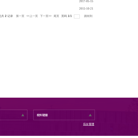
每页
14
记录
总共
2
记