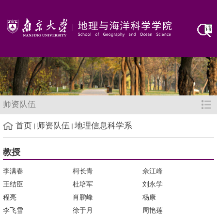
师资队伍
首页
师资队伍
地理信息科学系
教授
李满春
柯长青
佘江峰
王结臣
杜培军
刘永学
程亮
肖鹏峰
杨康
李飞雪
徐于月
周艳莲