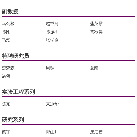
副教授
马劲松
赵书河
蒲英霞
陈刚
陈振杰
黄秋昊
马磊
张学良
特聘研究员
楚森森
周琛
夏南
谌颂
实验工程系列
陈东
来冰华
研究系列
蔡宇
郭山川
庄启智