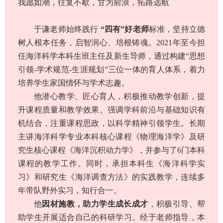
我愿如潮，往复不歇，甘为前浪，拓路远航
于谦老师始终践行
“四有”好老师
标准，坚持立德
树人根本任务，启智润心、培根铸魂。2021年至今担
任海洋科学本科生班主任及新生导师，通过构建“思想
引领-学术规范-生涯规划”三位一体的育人体系，着力
培养学生家国情怀与学术志趣。
他潜心教学、匠心育人，积极推动教学创新，提
升课程质量和教学效果。强调学科前沿与基础知识有
机结合，注重课程思政，以科学精神引领学生。长期
主讲海洋科学专业本科核心课程《
物理海洋学
》及研
究生核心课程《海洋沉积动力学》，并参与了6门本科
课程的教学工作。同时，承担本科生《海洋科学实
习》和研究生《海洋调查方法》的实践教学，连续多
年带队野外实习，知行合一。
他
因材施教，助力学生成长成才
，积极引导、帮
助学生开展适合自己的科研学习。经于老师指导，本