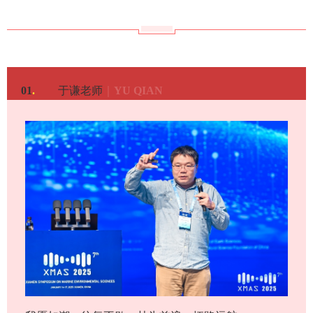
01
.
于谦老师
｜
YU QIAN