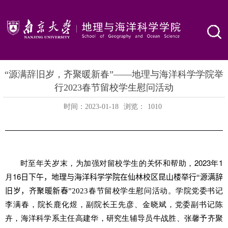
“源满辞旧岁，齐聚暖新春”——地理与海洋科学学院举
行2023春节留校学生慰问活动
时间：2023-01-18
浏览：
1010
2023
1
时至年关岁末，为加强对留校学生的关怀和帮助，
年
月
16
日
午，
下
地理与海洋科学学院
在仙林校区昆山楼举行“源满辞
旧岁，齐聚暖新春”
2023
春节留校学
生慰问活动。学院
党委书记
李满春，院长鹿化煜，副院长王先彦、金晓斌，党委副书记陈
卉，海洋科学系主任高建华，研究生辅导员牛战胜、张馨予齐聚