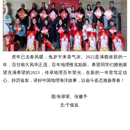
虎年已去春风暖，兔岁乍来喜气浓。
2022
是满载收获的一
年，百廿南大风华正茂，百年地理惟实励新。希望同学们拥抱展
望充满希望的
2023
，传承地理百年荣光，在新的一年里笃定信
心、踔厉奋发，讲好中国地理海洋故事，以奋斗姿态激扬青春！
图
/
朱翠翠、张馨予
文
/
于俊岚