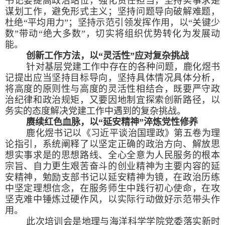
书记要提高政治站位，强化责任担当，坚持实事求是
谋划工作，避免形式主义；坚持问题导向破解难题，
杜绝“平均用力”；坚持示范引领发挥作用，以“关键少
数”带动“绝大多数”，切实将组织优势转化为发展动
能。
创新工作方法，以“灵活性”应对复杂挑战
针对基层党建工作中存在的各种问题，鹿化煜书
记提出应当坚持目标导向，坚持具体情况具体分析，
将高度的原则性与高度的灵活性相结合，既要严守政
治纪律和政治规矩，又要因地制宜探索创新路径，以
务实的态度解决党建工作中遇到的复杂挑战。
赓续红色血脉，以“延安精神”淬炼党性修养
鹿化煜书记以《习近平谈治国理政》第五卷为理
论指引，系统阐释了以坚定正确的政治方向、解放思
想实事求是的思想路线、全心全意为人民服务的根本
宗旨、自力更生艰苦奋斗的创业精神为主要内容的延
安精神，勉励支部书记以延安精神为镜，在政治历练
中坚定理想信念，在服务师生中践行初心使命，在攻
坚克难中锤炼过硬作风，以实际行动做好示范带头作
用。
此次培训会是地理与海洋科学学院党委落实新时