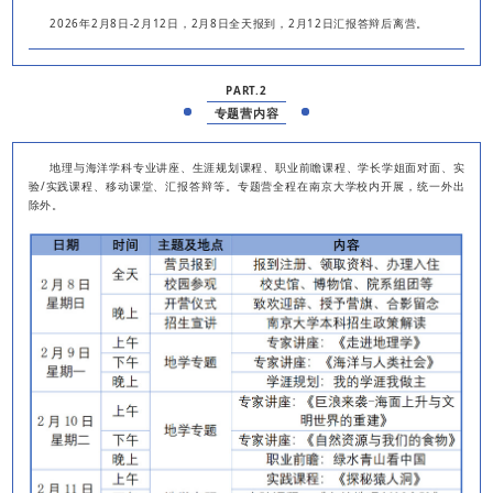
秀中学生营员。地理与海洋学科
2026年2月8日-2月12
地理与海洋学科专业讲座、
验/实践课程、移动课堂、汇报