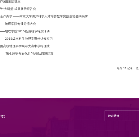
学生活动
学术月——“图画忆金陵”地图主题讲座
“寻找竺可桢——地理野外大讲堂”成果展示报告会
立足江苏，服务地方，合作办学 ——南京大学海洋科学人才培
“打通基础，特色培养”——地理学院专业分流大会
“清明之思，清明未明”——地理学院2015级清明节特别活动
“凝固在那一瞬的时光”——2015级本科生地理学野外认知实习
我院本科生在第一届中国高校地理科学展示大赛中获得佳绩
“地海之家，秀给你看”——“第七届宿舍文化月”地海站圆满结束