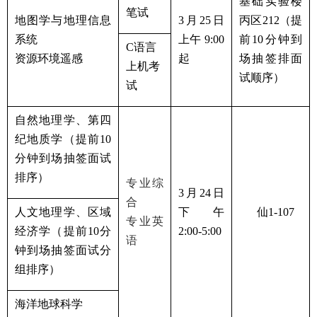
基础实验楼
笔试
地图学与地理信息
3
月
25
日
丙区
212
（提
系统
上午
9:00
前
10
分钟到
C
语言
资源环境遥感
起
场抽签排面
上机考
试顺序）
试
自然地理学、第四
纪地质学（提前
10
分钟到场抽签面试
排序）
专业综
3
月
24
日
合
人文地理学、区域
下午
仙
1-107
专业英
经济学（提前
10
分
2:00-5:00
语
钟到场抽签面试分
组排序）
海洋地球科学