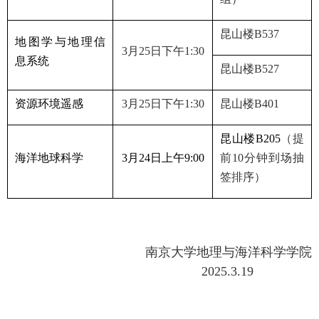
昆山楼
B537
地图学与地理信
3
月
25
日下午
1:30
息系统
昆山楼
B527
资源环境遥感
3
月
25
日下午
1:30
昆山楼
B401
昆山楼
B205
（提
海洋地球科学
3
月
24
日上午
9:00
前
10
分钟到场抽
签排序）
南京大学地理与海洋科学学院
2025.3.19