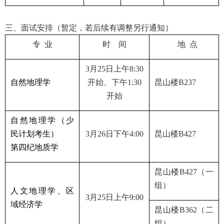
三、面试安排（暂定，若后续有调整另行通知）
专 业
时 间
地 点
3
月
25
日上午
8:30
自然地理学
开始、下午
1:30
昆山楼
B237
开始
自然地理学（少
民计划考生）
3
月
26
日下午
4:00
昆山楼
B427
第四纪地质学
昆山楼
B427
（一
组）
人文地理学、区
3
月
25
日上午
9:00
域经济学
昆山楼
B362
（二
组）