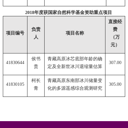
2018
年度获国家自然科学基金资助重点项目
直接经
负责
费
项目编号
项目名称
人
（万
元）
侯书
青藏高原冰芯底部年龄的确
41830644
307.00
贵
定及全新世冰川退缩量估算
柯长
青藏高原东南部冰川储量变
41830105
305.00
青
化的多源遥感综合观测研究