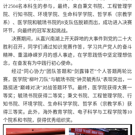
计
2504
名本科生的参与，最终，来自秉文书院、工程管理学
院、行知书院、环境学院、生命科学学院、哲学系（宗教学
系）、医学院和毓琇书院的
8
支队伍脱颖而出，成功进入决赛
环节，向最终的冠军发起挑战。
决赛期间，从嘉兴南湖上开天辟地的大事件到党的二十大
胜利召开，同学们通过知识竞赛作答，学习共产党人的奋斗
精神、重温峥嵘岁月的感人事迹，在学思践悟中坚定理想信
念，在奋发有为中践行初心使命。
经过“同心协力”团队答题和“剑露锋芒”个人答题两轮比
赛，医学院
"
柳叶刀队
"
与毓琇书院
"
钟灵毓秀队
"
表现突出，一
路挺进“巅峰对决”对战答题环节。最终，医学院获得大赛一
等奖；毓琇书院获得二等奖；秉文书院、工程管理学院、行
知书院、环境学院、生命科学学院、哲学系（宗教学系）获
得三等奖。此外，海外教育学院、电子科学与工程学院等
10
个院系和书院，获得优秀组织奖。