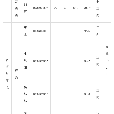
楚
非
刘
森
1028406877
95
94
93.2
282.2
定
宣
森
向
王
定
1028407011
95.6
杰
向
同
张
等
定
资
战
1028406952
93.2
学
向
源
阳
力
程
与
*
亮
环
杨
境
定
林
1028406957
91.8
向
林
向
定