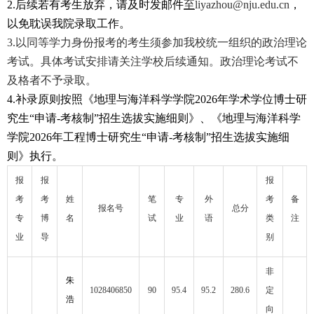
2.
后续若有考生放弃，请及时发邮件
至
liyazhou@nju.edu.cn
，
以免耽误我院录取工作。
3.
以同等学力身份报考的考生须参加我校统一组织的政治理论
考试。具体考试安排请关注学校后续通知。政治理论考试不
及格者不予录取。
4.
补录原则按照《地理与海洋科学学院
2026
年学术学位博士研
究生“申请
-
考核制”招生选拔实施细则》、《地理与海洋科学
学院
2026
年工程博士研究生“申请
-
考核制”招生选拔实施细
则》执行。
报
报
报
考
考
姓
笔
专
外
考
备
报名号
总分
专
博
名
试
业
语
类
注
业
导
别
非
朱
1028406850
90
95.4
95.2
280.6
定
浩
向