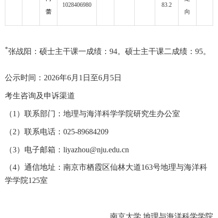
1028406980
83.2
蕾
向
*
张战阳：硕士主干课一成绩：
94
。硕士主干课二成绩：
95
。
公示时间：
2026
年
6
月
1
日至
6
月
5
日
考生咨询及申诉渠道
（
1
）联系部门：地理与海洋科学学院研究生办公室
（
2
）联系电话：
025-89684209
（
3
）电子邮箱：
liyazhou@nju.edu.cn
（
4
）通信地址：南京市栖霞区仙林大道
163
号地理与海洋科
学学院
125
室
南京大学 地理与海洋科学学院