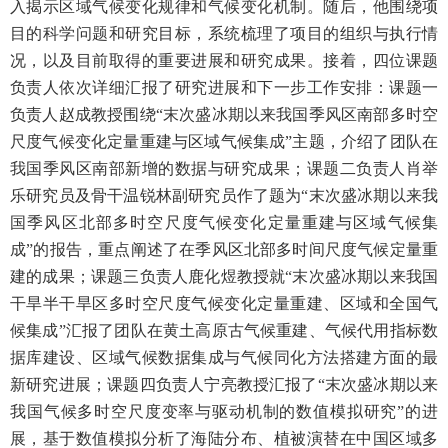
入揭示区域气候变化规律和气候变化机制。随后，他围绕项
目的科学问题和研究目标，系统梳理了项目的组织与执行情
况，以及目前取得的重要进展和研究成果。接着，四位课题
负责人依次详细汇报了研究进展和下一步工作安排：课题一
负责人赵成教授围绕“末次盛冰期以来我国季风区南部多时空
尺度气候变化定量重建与区域气候集成”主题，介绍了团队在
我国季风区南部新增的数据与研究成果；课题二负责人肖举
乐研究员及骨干温锐林副研究员作了题为“末次盛冰期以来我
国季风区北部多时空尺度气候变化定量重建与区域气候集
成”的报告，重点阐述了在季风区北部多时间尺度气候定量重
建的成果；课题三负责人鹿化煜教授就“末次盛冰期以来我国
干旱半干旱区多时空尺度气候变化定量重建、区域和全国气
候集成”汇报了团队在黄土高原古气候重建、气候代用指标数
据库建设、区域气候数据集成与气候同化方法搭建方面的最
新研究进展；课题四负责人宁亮教授汇报了“末次盛冰期以来
我国气候多时空尺度变率与驱动机制的数值模拟研究”的进
展，基于数值模拟分析了海陆分布、植被演替在中国区域多